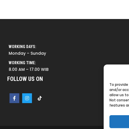
WORKING DAYS:
Monday – Sunday
WORKING TIME:
8.00 AM – 17.00 WIB
FOLLOW US ON
To provide
and/or acc
allow us to
Not consen
features a