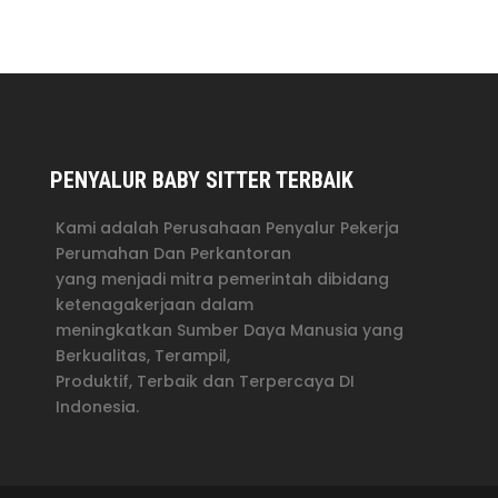
PENYALUR BABY SITTER TERBAIK
Kami adalah Perusahaan Penyalur Pekerja
Perumahan Dan Perkantoran
yang menjadi mitra pemerintah dibidang
ketenagakerjaan dalam
meningkatkan Sumber Daya Manusia yang
Berkualitas, Terampil,
Produktif, Terbaik dan Terpercaya DI
Indonesia.