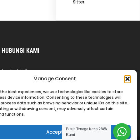
Sitter
HUBUNGI KAMI
fb : Dwi Asih
Manage Consent
wa : +62 877-2777-7467
+62 811-9944-199
 the best experiences, we use technologies like cookies to store
+62 877-8831-3176
ess device information. Consenting to these technologies will
 process data such as browsing behavior or unique IDs on this site.
thread : cvdwiasihkebagusan
ting or withdrawing consent, may adversely affect certain
ig : cvdwiasihkebagusan
nd functions.
tiktok : dwiasihkebagusan
Butuh Tenaga Kerja ?
WA
Accept
Kami