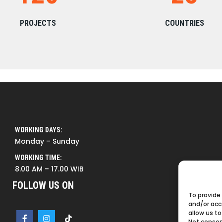
PROJECTS
COUNTRIES
WORKING DAYS:
Monday – Sunday
WORKING TIME:
8.00 AM – 17.00 WIB
FOLLOW US ON
To provide
and/or acc
allow us to
Not consen