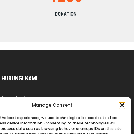
DONATION
HUBUNGI KAMI
fb : Dwi Asih
Manage Consent
wa : +62 877-2777-7467
+62 811-9944-199
 the best experiences, we use technologies like cookies to store
+62 877-8831-3176
ess device information. Consenting to these technologies will
 process data such as browsing behavior or unique IDs on this site.
thread : cvdwiasihkebagusan
ting or withdrawing consent, may adversely affect certain