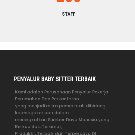
STAFF
PENYALUR BABY SITTER TERBAIK
Kami adalah Perusahaan Penyalur Pekerja
Perumahan Dan Perkantoran
yang menjadi mitra pemerintah dibidang
ketenagakerjaan dalam
meningkatkan Sumber Daya Manusia yang
Berkualitas, Terampil,
Produktif, Terbaik dan Terpercaya DI