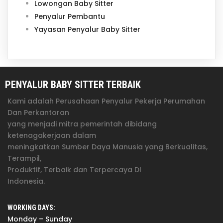
Lowongan Baby Sitter
Penyalur Pembantu
Yayasan Penyalur Baby Sitter
PENYALUR BABY SITTER TERBAIK
Kami adalah Perusahaan Penyalur Pekerja Perumahan
Dan Perkantoran
yang menjadi mitra pemerintah dibidang
ketenagakerjaan dalam
meningkatkan Sumber Daya Manusia yang Berkualitas,
Terampil,
Produktif, Terbaik dan Terpercaya DI
Indonesia.
WORKING DAYS:
Monday – Sunday