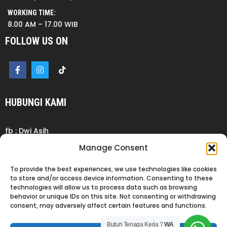
WORKING TIME:
8.00 AM – 17.00 WIB
FOLLOW US ON
HUBUNGI KAMI
fb : Dwi Asih
wa : +62 877-2777-7467
Manage Consent
+62 811-9944-199
To provide the best experiences, we use technologies like cookies
+62 877-8831-3176
to store and/or access device information. Consenting to these
thread : cvdwiasihkebagusan
technologies will allow us to process data such as browsing
ig : cvdwiasihkebagusan
behavior or unique IDs on this site. Not consenting or withdrawing
consent, may adversely affect certain features and functions.
tiktok : dwiasihkebagusan
Butuh Tenaga Kerja ?
WA