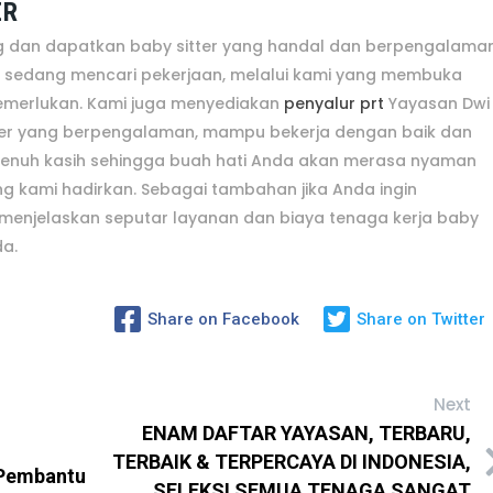
ER
ng dan dapatkan baby sitter yang handal dan berpengalaman
 sedang mencari pekerjaan, melalui kami yang membuka
emerlukan. Kami juga menyediakan
penyalur prt
Yayasan Dwi
ter yang berpengalaman, mampu bekerja dengan baik dan
 penuh kasih sehingga buah hati Anda akan merasa nyaman
ang kami hadirkan. Sebagai tambahan jika Anda ingin
menjelaskan seputar layanan dan biaya tenaga kerja baby
da.
Share on Facebook
Share on Twitter
Next
ENAM DAFTAR YAYASAN, TERBARU,
TERBAIK & TERPERCAYA DI INDONESIA,
 Pembantu
SELEKSI SEMUA TENAGA SANGAT