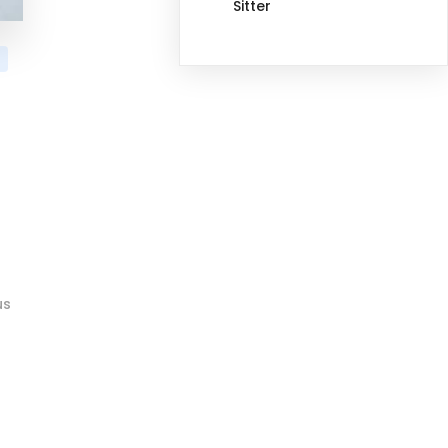
Sitter
g
us