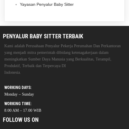
Yayasan Penyalur Baby Sitter
PENYALUR BABY SITTER TERBAIK
Kami adalah Perusahaan Penyalur Pekerja Perumahan Dan Perkantoran
yang menjadi mitra pemerintah dibidang ketenagakerjaan dalam
meningkatkan Sumber Daya Manusia yang Berkualitas, Terampil,
Produktif, Terbaik dan Terpercaya DI
Indonesia.
WORKING DAYS:
Monday – Sunday
WORKING TIME:
8.00 AM – 17.00 WIB
FOLLOW US ON