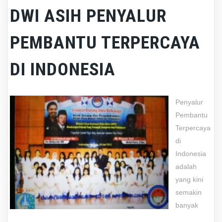
DWI ASIH PENYALUR
PEMBANTU TERPERCAYA
DI INDONESIA
Penyalur
Pembantu
Terpercaya
di
Indonesia
adalah
yang kini
semakin
banyak