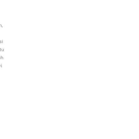
n,
si
tu
ah
i